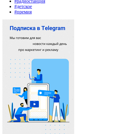
#радиостанция
#детское
#премия