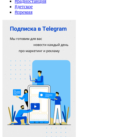
#радиостанция
#детское
#премия