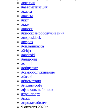
#ритейл
#автоматизация
#касса
#кассы
#ккт
#ккм
#киоск
#киосксамообслуживания
#msposkiosk
#mspos
#онлайнкасса
#54фз
#android
#андроид
#sunmi
#общепит
#самообслуживание
#faceid
#биометрия
#мультисофт
#фискальныйкиоск
#транспорт
#ржд
#продажабилетов
9 октября 2020 г.