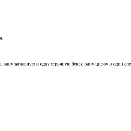
а.
ь одну заглавную и одну строчную букву, одну цифру и один спец