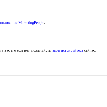
льзования MarketingPeople
.
 у вас его еще нет, пожалуйста,
зарегистрируйтесь
сейчас.