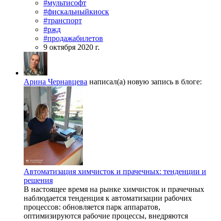
#мультисофт
#фискальныйкиоск
#транспорт
#ржд
#продажабилетов
9 октября 2020 г.
Арина Чернавцева
написал(а) новую запись в блоге:
Автоматизация химчисток и прачечных: тенденции и
решения
В настоящее время на рынке химчисток и прачечных
наблюдается тенденция к автоматизации рабочих
процессов: обновляется парк аппаратов,
оптимизируются рабочие процессы, внедряются