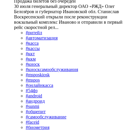
Продажа билетов без очередей
30 июля генеральный директор ОАО «РЖД» Олег
Белозёров и губернатор Ивановской обл. Станислав
Воскресенский открыли после реконструкции
вокзальный комплекс Иваново и отправили в первый
рейс скоростной рел...
#ритейл
#автоматизация
#касса
#кассы
#ккт
#ккм
#киоск
#киосксамообслуживания
#msposkiosk
#mspos
#онлайнкасса
#54фз
#android
#андроид
#sunmi
#общепит
#самообслуживание
#faceid
#биометрия