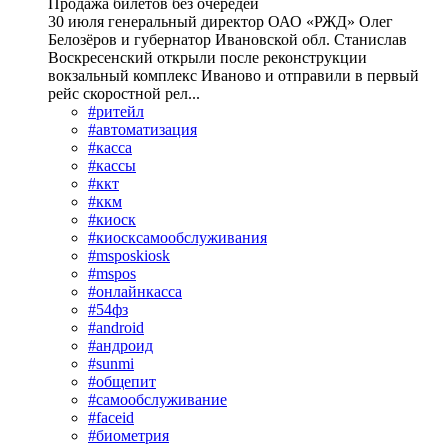
Продажа билетов без очередей
30 июля генеральный директор ОАО «РЖД» Олег
Белозёров и губернатор Ивановской обл. Станислав
Воскресенский открыли после реконструкции
вокзальный комплекс Иваново и отправили в первый
рейс скоростной рел...
#ритейл
#автоматизация
#касса
#кассы
#ккт
#ккм
#киоск
#киосксамообслуживания
#msposkiosk
#mspos
#онлайнкасса
#54фз
#android
#андроид
#sunmi
#общепит
#самообслуживание
#faceid
#биометрия