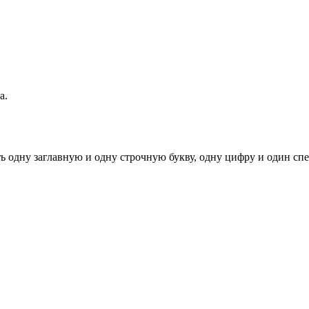
а.
ь одну заглавную и одну строчную букву, одну цифру и один спец