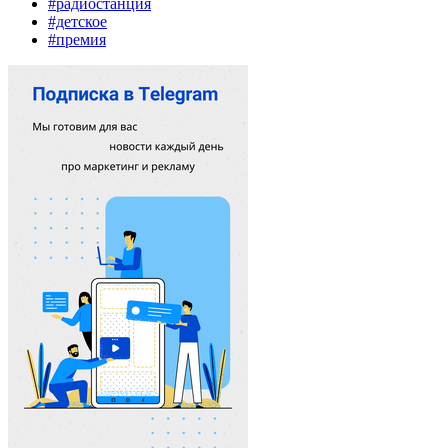
#радиостанция
#детское
#премия