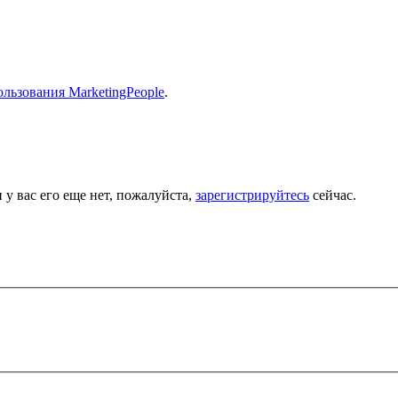
льзования MarketingPeople
.
 у вас его еще нет, пожалуйста,
зарегистрируйтесь
сейчас.