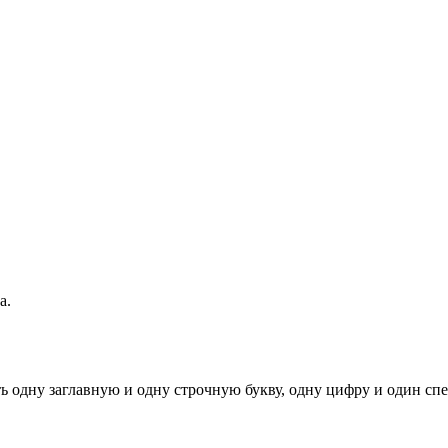
а.
ь одну заглавную и одну строчную букву, одну цифру и один спец