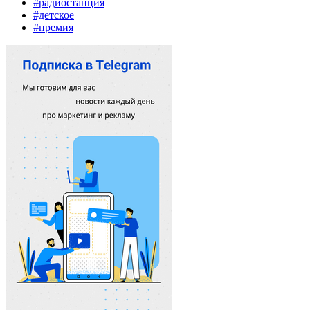
#радиостанция
#детское
#премия