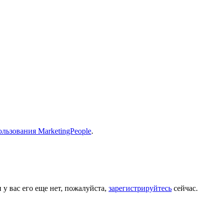
льзования MarketingPeople
.
 у вас его еще нет, пожалуйста,
зарегистрируйтесь
сейчас.