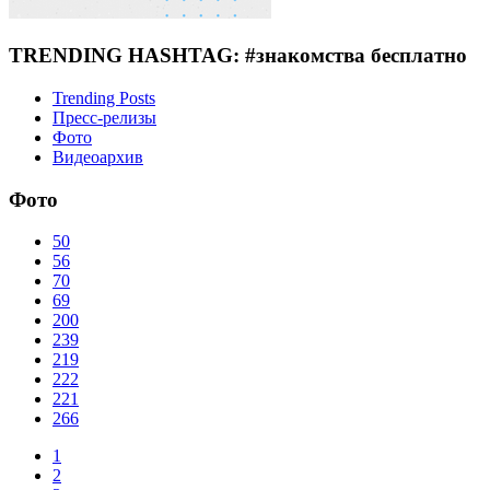
TRENDING HASHTAG: #знакомства бесплатно
Trending Posts
Пресс-релизы
Фото
Видеоархив
Фото
50
56
70
69
200
239
219
222
221
266
1
2