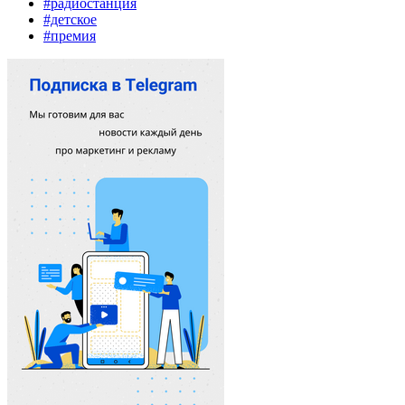
#радиостанция
#детское
#премия