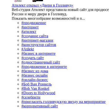
Атилект открыл «Двери в Голливуд»
Веб-студия Атилект представила новый сайт для продюсер
России и миру двери в Голливуд.
Показать многообразие возможностей и п...
#продвижение
#интернет
#атилект
#создание сайта
#интернет-магазин
#конструктор сайтов
#Atilekt
#бизнес в интернете
#создать сайт
#одностраничный сайт
#продвижение в интернете
#бизнес из дома
#бизнес онлайн
#онлайн-бизнес
#Боб Ван Ронкель
#Bob Van Ronkel
#Doors to Hollywood
#селебрити
#пригласить голливудскую звезду на мероприятие
#корпоративный сайт