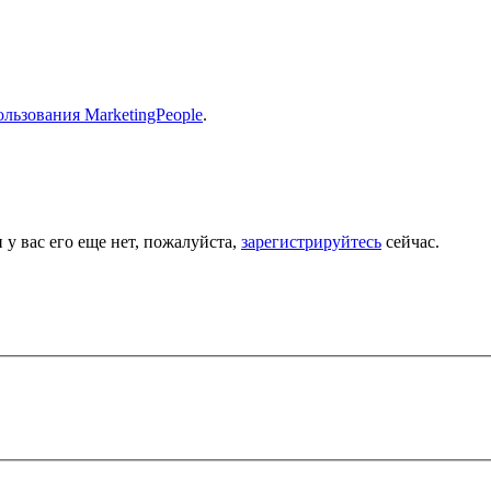
льзования MarketingPeople
.
 у вас его еще нет, пожалуйста,
зарегистрируйтесь
сейчас.