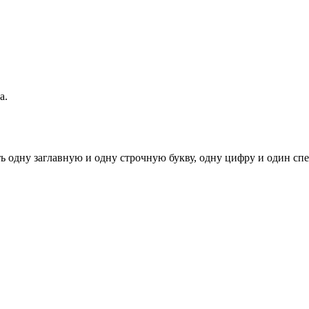
а.
ь одну заглавную и одну строчную букву, одну цифру и один спец