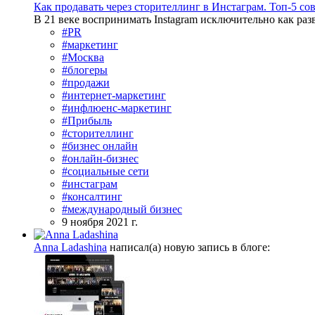
Как продавать через сторителлинг в Инстаграм. Топ-5 с
В 21 веке воспринимать Instagram исключительно как раз
#PR
#маркетинг
#Москва
#блогеры
#продажи
#интернет-маркетинг
#инфлюенс-маркетинг
#Прибыль
#сторителлинг
#бизнес онлайн
#онлайн-бизнес
#социальные сети
#инстаграм
#консалтинг
#международный бизнес
9 ноября 2021 г.
Anna Ladashina
написал(а) новую запись в блоге: