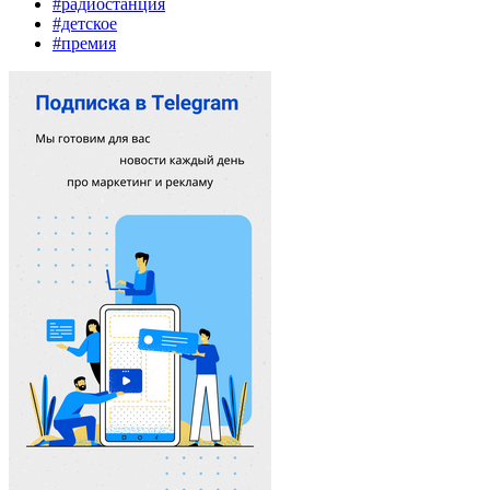
#радиостанция
#детское
#премия