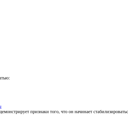
атью:
ы
емонстрирует признаки того, что он начинает стабилизировать