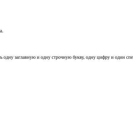
а.
ь одну заглавную и одну строчную букву, одну цифру и один спец