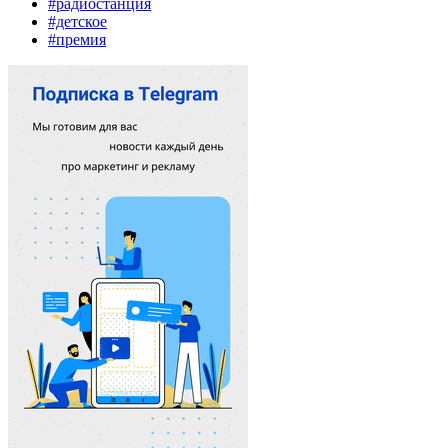
#радиостанция
#детское
#премия