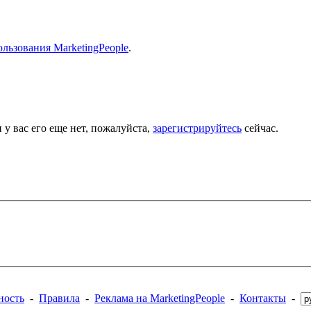
льзования MarketingPeople
.
 у вас его еще нет, пожалуйста,
зарегистрируйтесь
сейчас.
ность
-
Правила
-
Реклама на MarketingPeople
-
Контакты
-