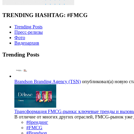
TRENDING HASHTAG: #FMCG
Trending Posts
Пресс-релизы
Фото
Видеоархив
Trending Posts
Brandson Branding Agency (TSN)
опубликовал(а) новую ст
Трансформация FMCG-рынка: ключевые тренды и вызов
В отличие от многих других отраслей, FMCG-рынок уже д
#брендинг
#FMCG
#Brandson