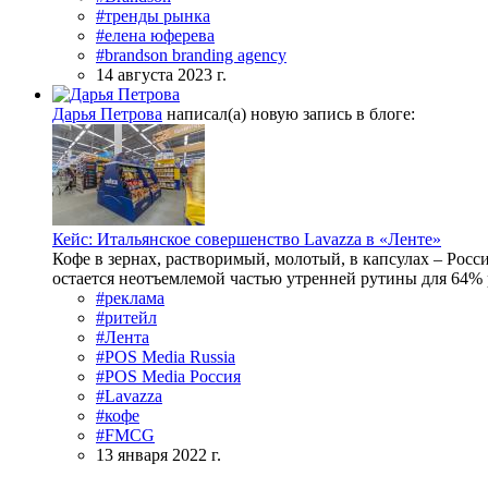
#тренды рынка
#елена юферева
#brandson branding agency
14 августа 2023 г.
Дарья Петрова
написал(а) новую запись в блоге:
Кейс: Итальянское совершенство Lavazza в «Ленте»
Кофе в зернах, растворимый, молотый, в капсулах – Росси
остается неотъемлемой частью утренней рутины для 64% р
#реклама
#ритейл
#Лента
#POS Media Russia
#POS Media Россия
#Lavazza
#кофе
#FMCG
13 января 2022 г.