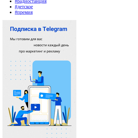
#радиостанция
#детское
#премия