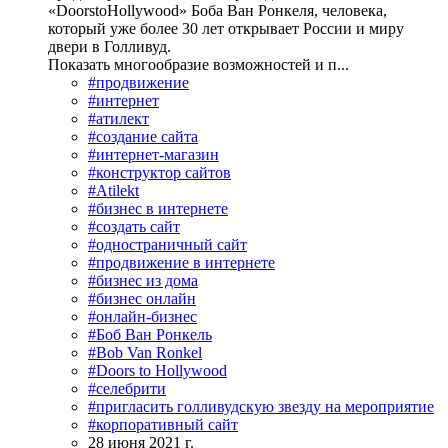
«DoorstoHollywood» Боба Ван Ронкеля, человека,
который уже более 30 лет открывает России и миру
двери в Голливуд.
Показать многообразие возможностей и п...
#продвижение
#интернет
#атилект
#создание сайта
#интернет-магазин
#конструктор сайтов
#Atilekt
#бизнес в интернете
#создать сайт
#одностраничный сайт
#продвижение в интернете
#бизнес из дома
#бизнес онлайн
#онлайн-бизнес
#Боб Ван Ронкель
#Bob Van Ronkel
#Doors to Hollywood
#селебрити
#пригласить голливудскую звезду на мероприятие
#корпоративный сайт
28 июня 2021 г.