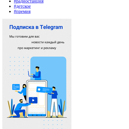
#радиостанция
#детское
#премия