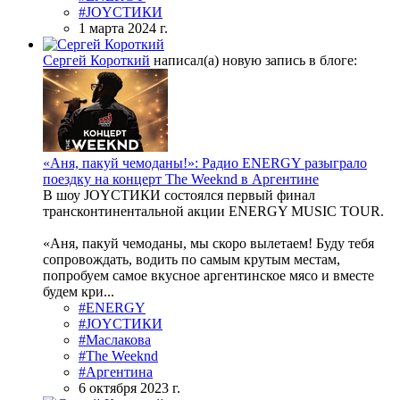
#JOYСТИКИ
1 марта 2024 г.
Сергей Короткий
написал(а) новую запись в блоге:
«Аня, пакуй чемоданы!»: Радио ENERGY разыграло
поездку на концерт The Weeknd в Аргентине
В шоу JOYСТИКИ состоялся первый финал
трансконтинентальной акции ENERGY MUSIC TOUR.
«Аня, пакуй чемоданы, мы скоро вылетаем! Буду тебя
сопровождать, водить по самым крутым местам,
попробуем самое вкусное аргентинское мясо и вместе
будем кри...
#ENERGY
#JOYСТИКИ
#Маслакова
#The Weeknd
#Аргентина
6 октября 2023 г.