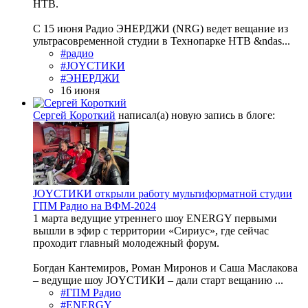
НТВ.
С 15 июня Радио ЭНЕРДЖИ (NRG) ведет вещание из
ультрасовременной студии в Технопарке НТВ &ndas...
#радио
#JOYСТИКИ
#ЭНЕРДЖИ
16 июня
Сергей Короткий
написал(а) новую запись в блоге:
JOYСТИКИ открыли работу мультиформатной студии
ГПМ Радио на ВФМ-2024
1 марта ведущие утреннего шоу ENERGY первыми
вышли в эфир с территории «Сириус», где сейчас
проходит главный молодежный форум.
Богдан Кантемиров, Роман Миронов и Саша Маслакова
– ведущие шоу JOYСТИКИ – дали старт вещанию ...
#ГПМ Радио
#ENERGY