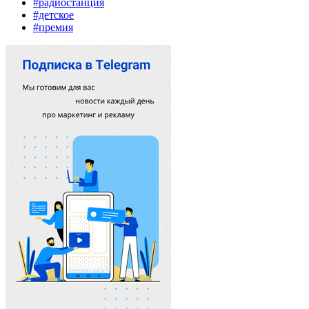
#радиостанция
#детское
#премия