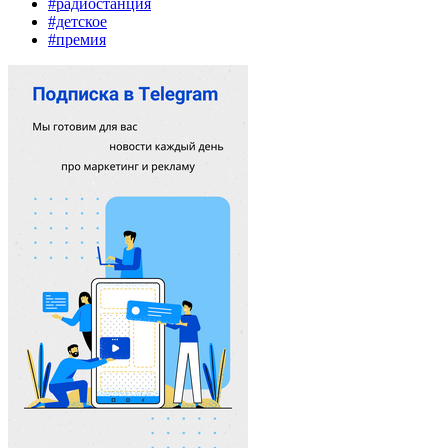
#радиостанция
#детское
#премия