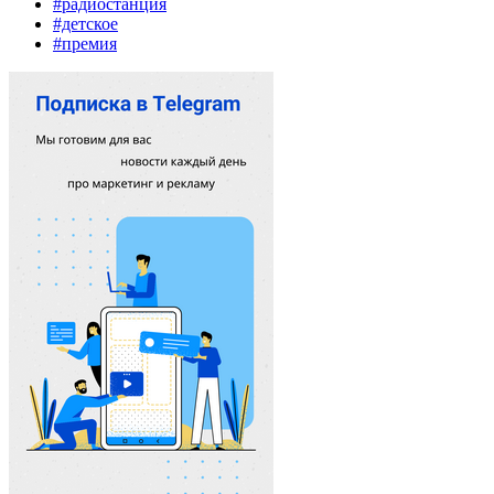
#радиостанция
#детское
#премия