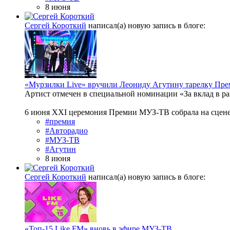
8 июня
Сергей Короткий
написал(а) новую запись в блоге:
«Мурзилки Live» вручили Леониду Агутину тарелку Пр
Артист отмечен в специальной номинации «За вклад в р
6 июня XXI церемония Премии МУЗ-ТВ собрала на сцене и 
#премия
#Авторадио
#МУЗ-ТВ
#Агутин
8 июня
Сергей Короткий
написал(а) новую запись в блоге:
«Топ-15 Like FM» вновь в эфире МУЗ-ТВ