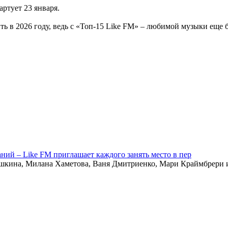
артует 23 января.
ь в 2026 году, ведь с «Топ-15 Like FM» – любимой музыки еще 
й – Like FM приглашает каждого занять место в пер
на, Милана Хаметова, Ваня Дмитриенко, Мари Краймбрери и е