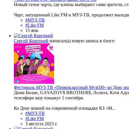
Новый сезон чарта, где клипы выбирают сами зрители, ст
Чарт, запущенный Like FM и МУЗ-ТВ, продолжит выходит
#МУЗ-ТВ
#Like FM
15 янв.
Сергей Короткий
написал(а) новую запись в блоге:
Фестиваль МУЗ-ТВ «Первоклассный МузОН» ко Дню знани
Дима Билан, GAYAZOV$ BROTHER$, Лолита, Катя Адушки
телеэфире шоу покажут 1 сентября.
Ко Дню знаний на современной площадке КЗ «М...
#МУЗ-ТВ
#Like FM
3 августа 2023 г.