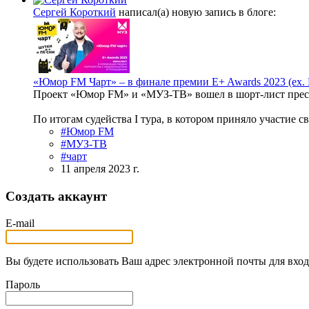
Сергей Короткий
написал(а) новую запись в блоге:
«Юмор FM Чарт» – в финале премии E+ Awards 2023 (ex. E
Проект «Юмор FM» и «МУЗ-ТВ» вошел в шорт-лист прес
По итогам судейства I тура, в котором приняло участие с
#Юмор FM
#МУЗ-ТВ
#чарт
11 апреля 2023 г.
Создать аккаунт
E-mail
Вы будете использовать Ваш адрес электронной почты для вход
Пароль