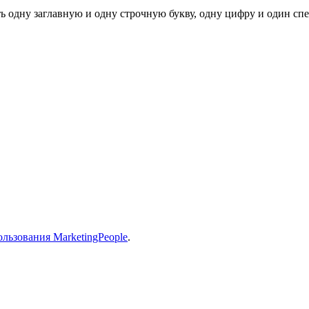
ь одну заглавную и одну строчную букву, одну цифру и один спец
льзования MarketingPeople
.