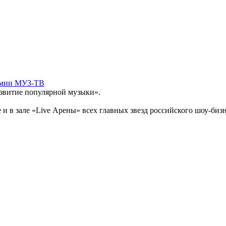
емии МУЗ-ТВ
азвитие популярной музыки».
в зале «Live Арены» всех главных звезд российского шоу-бизнес