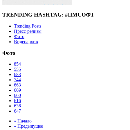
TRENDING HASHTAG: #ПМСОФТ
Trending Posts
Пресс-релизы
Фото
Видеоархив
Фото
854
555
683
744
663
669
660
616
636
647
« Начало
« Предыдущее