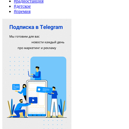
#радиостанция
#детское
#премия