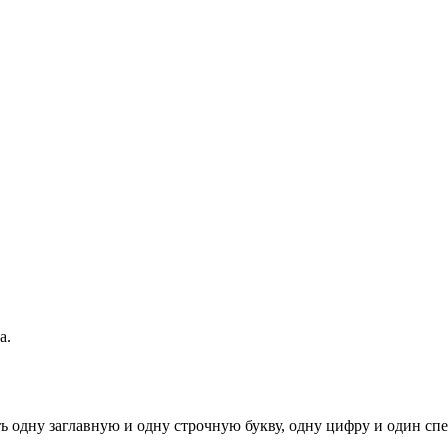
а.
ь одну заглавную и одну строчную букву, одну цифру и один спец