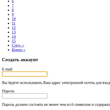
6
7
8
9
10
11
12
13
14
15
След. »
Конец »
Создать аккаунт
E-mail
Вы будете использовать Ваш адрес электронной почты для вход
Пароль
Пароль должен состоять не менее чем из 6 символов и содержат