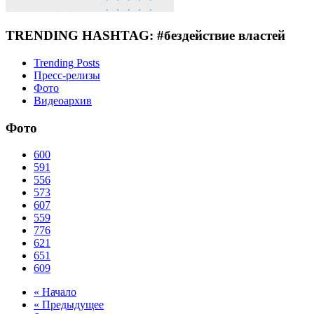
TRENDING HASHTAG: #бездействие властей
Trending Posts
Пресс-релизы
Фото
Видеоархив
Фото
600
591
556
573
607
559
776
621
651
609
« Начало
« Предыдущее