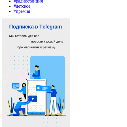
#радиостанция
#детское
#премия