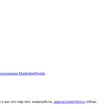
льзования MarketingPeople
.
 у вас его еще нет, пожалуйста,
зарегистрируйтесь
сейчас.