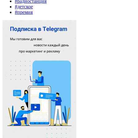
#радиостанция
#детское
#премия