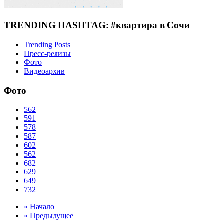
TRENDING HASHTAG: #квартира в Сочи
Trending Posts
Пресс-релизы
Фото
Видеоархив
Фото
562
591
578
587
602
562
682
629
649
732
« Начало
« Предыдущее