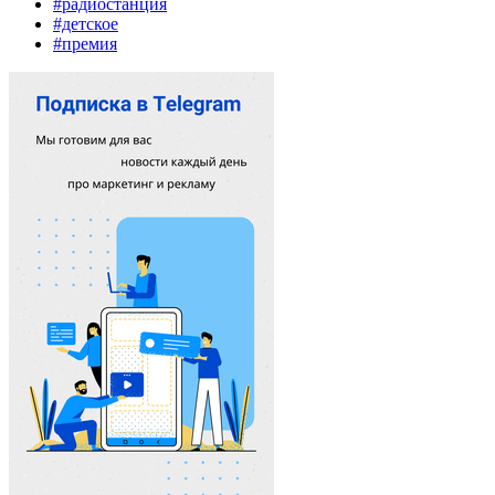
#радиостанция
#детское
#премия