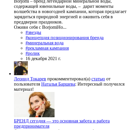
Borjomi – бренд легендарной минеральной воды,
содержащей ювенильные воды, – дарит моменты
волшебства в новогодней кампании, которая предлагает
зарядиться природной энергией и оживить себя в
преддверии праздников.
Оживи себя с BorjomiНо...
#звезды
#концепция позиционирования бренда
#минеральная вода
#рекламная кампания
#ролик
16 декабря 2021 г.
Леонид Токарев
прокомментировал(а)
статью
от
пользователя
Наталья Баршева
:
Интересный получился
материал!
БРЕНД сегодня — это основная забота и работа
предпринимателя