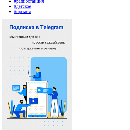
#радиостанция
#детское
#премия