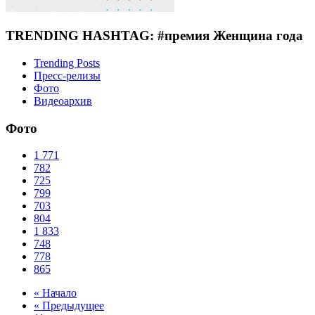
TRENDING HASHTAG: #премия Женщина года
Trending Posts
Пресс-релизы
Фото
Видеоархив
Фото
1
771
782
725
799
703
804
1
833
748
778
865
« Начало
« Предыдущее