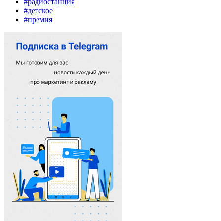
#радиостанция
#детское
#премия