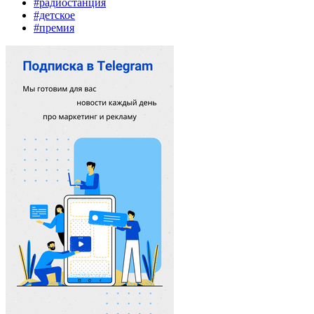
#радиостанция
#детское
#премия