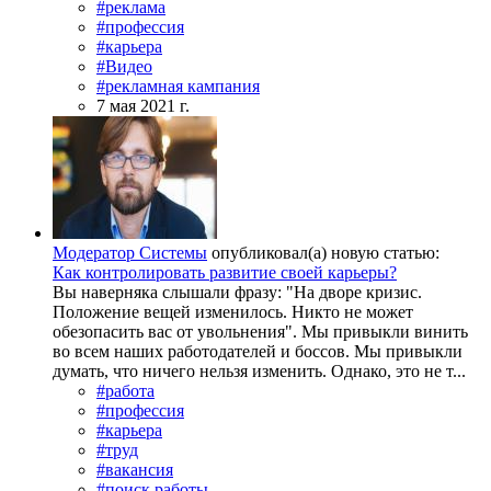
#реклама
#профессия
#карьера
#Видео
#рекламная кампания
7 мая 2021 г.
Модератор Системы
опубликовал(а) новую статью:
Как контролировать развитие своей карьеры?
Вы наверняка слышали фразу: "На дворе кризис.
Положение вещей изменилось. Никто не может
обезопасить вас от увольнения". Мы привыкли винить
во всем наших работодателей и боссов. Мы привыкли
думать, что ничего нельзя изменить. Однако, это не т...
#работа
#профессия
#карьера
#труд
#вакансия
#поиск работы