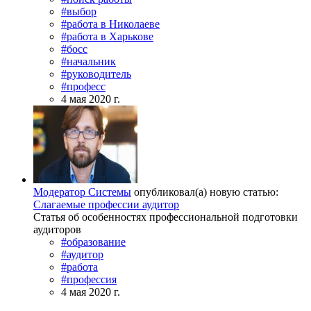
#выбор
#работа в Николаеве
#работа в Харькове
#босс
#начальник
#руководитель
#професс
4 мая 2020 г.
Модератор Системы
опубликовал(а) новую статью:
Слагаемые профессии аудитор
Статья об особенностях профессиональной подготовки
аудиторов
#образование
#аудитор
#работа
#профессия
4 мая 2020 г.