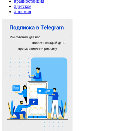
#радиостанция
#детское
#премия