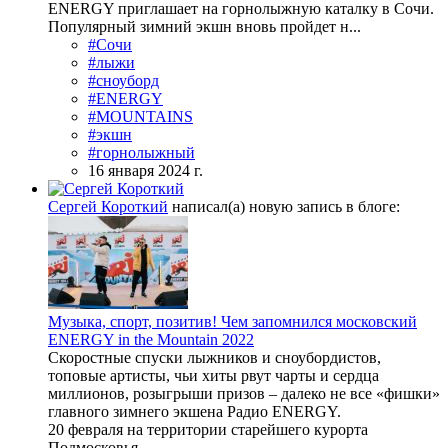
ENERGY приглашает на горнолыжную каталку в Сочи.
Популярный зимний экшн вновь пройдет н...
#Сочи
#лыжи
#сноуборд
#ENERGY
#MOUNTAINS
#экшн
#горнолыжный
16 января 2024 г.
Сергей Короткий
написал(а) новую запись в блоге:
Музыка, спорт, позитив! Чем запомнился московский
ENERGY in the Mountain 2022
Скоростные спуски лыжников и сноубордистов,
топовые артисты, чьи хиты рвут чарты и сердца
миллионов, розыгрыши призов – далеко не все «фишки»
главного зимнего экшена Радио ENERGY.
20 февраля на территории старейшего курорта
Подмосковья ...