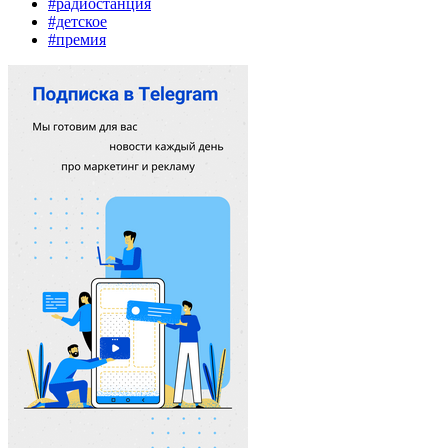
#радиостанция
#детское
#премия