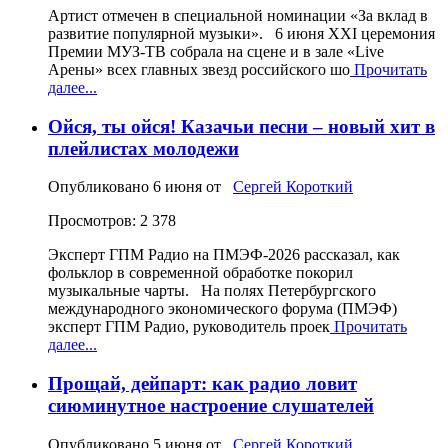
Артист отмечен в специальной номинации «За вклад в
развитие популярной музыки». 6 июня XXI церемония
Премии МУЗ-ТВ собрала на сцене и в зале «Live
Арены» всех главных звезд российского шо
Прочитать
далее...
Ойся, ты ойся! Казачьи песни – новый хит в
плейлистах молодежи
Опубликовано
6 июня
от
Сергей Короткий
Просмотров: 2 378
Эксперт ГПМ Радио на ПМЭФ‑2026 рассказал, как
фольклор в современной обработке покорил
музыкальные чарты. На полях Петербургского
международного экономического форума (ПМЭФ)
эксперт ГПМ Радио, руководитель проек
Прочитать
далее...
Прощай, дейпарт: как радио ловит
сиюминутное настроение слушателей
Опубликовано
5 июня
от
Сергей Короткий