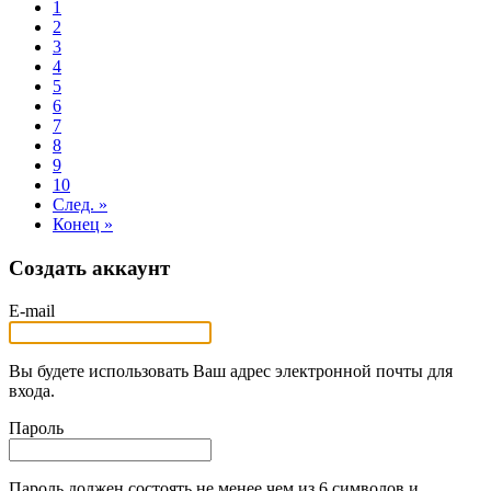
1
2
3
4
5
6
7
8
9
10
След. »
Конец »
Создать аккаунт
E-mail
Вы будете использовать Ваш адрес электронной почты для
входа.
Пароль
Пароль должен состоять не менее чем из 6 символов и