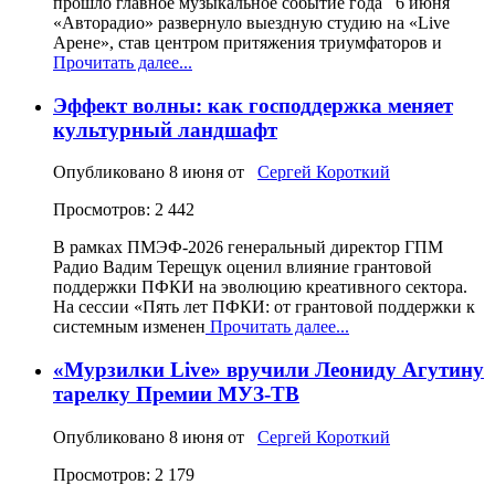
прошло главное музыкальное событие года 6 июня
«Авторадио» развернуло выездную студию на «Live
Арене», став центром притяжения триумфаторов и
Прочитать далее...
Эффект волны: как господдержка меняет
культурный ландшафт
Опубликовано
8 июня
от
Сергей Короткий
Просмотров: 2 442
В рамках ПМЭФ-2026 генеральный директор ГПМ
Радио Вадим Терещук оценил влияние грантовой
поддержки ПФКИ на эволюцию креативного сектора.
На сессии «Пять лет ПФКИ: от грантовой поддержки к
системным изменен
Прочитать далее...
«Мурзилки Live» вручили Леониду Агутину
тарелку Премии МУЗ-ТВ
Опубликовано
8 июня
от
Сергей Короткий
Просмотров: 2 179