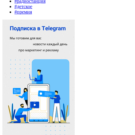
#радиостанция
#детское
#премия