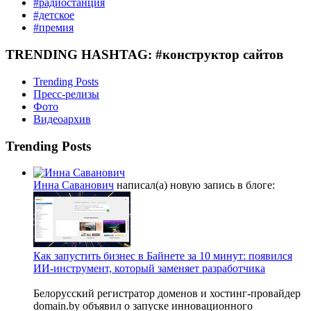
#радиостанция
#детское
#премия
TRENDING HASHTAG: #конструктор сайтов
Trending Posts
Пресс-релизы
Фото
Видеоархив
Trending Posts
Инна Саванович
написал(а) новую запись в блоге:
Как запустить бизнес в Байнете за 10 минут: появился
ИИ-инструмент, который заменяет разработчика
Белорусский регистратор доменов и хостинг-провайдер
domain.by объявил о запуске инновационного