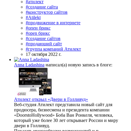
#атилект
#создание сайта
#конструктор сайтов
#Atilekt
#продвижение в интернете
#опен брикс
#open брикс
#создание сайтов
#продающий сайт
#группа компаний Атилект
17 октября 2022 г.
Anna Ladashina
написал(а) новую запись в блоге:
Атилект открыл «Двери в Голливуд»
Веб-студия Атилект представила новый сайт для
продюсера, бизнесмена и президента компании
«DoorstoHollywood» Боба Ван Ронкеля, человека,
который уже более 30 лет открывает России и миру
двери в Голливуд.
Показать многообразие возможностей и п...