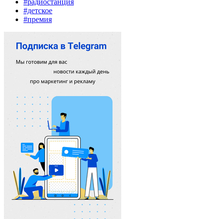
#радиостанция
#детское
#премия