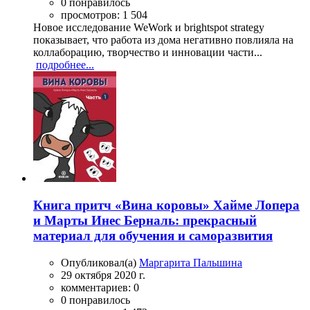
0 понравилось
просмотров: 1 504
Новое исследование WeWork и brightspot strategy
показывает, что работа из дома негативно повлияла на
коллаборацию, творчество и инновации части...
подробнее...
Книга притч «Вина коровы» Хайме Лопера
и Марты Инес Берналь: прекрасный
материал для обучения и саморазвития
Опубликовал(а)
Маргарита Пальшина
29 октября 2020 г.
комментариев: 0
0 понравилось