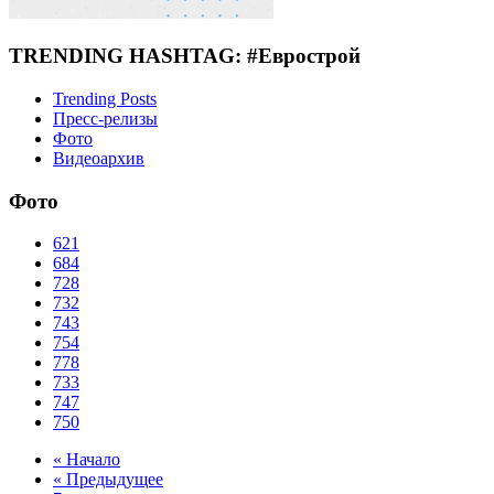
TRENDING HASHTAG: #Еврострой
Trending Posts
Пресс-релизы
Фото
Видеоархив
Фото
621
684
728
732
743
754
778
733
747
750
« Начало
« Предыдущее