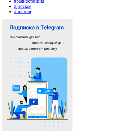
#радиостанция
#детское
#премия