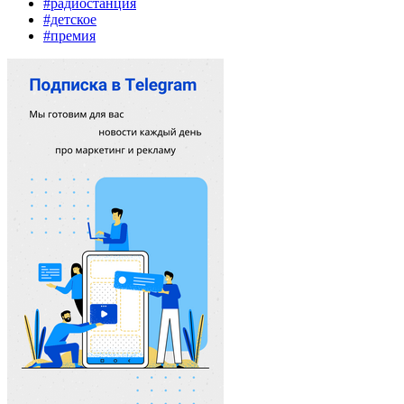
#радиостанция
#детское
#премия