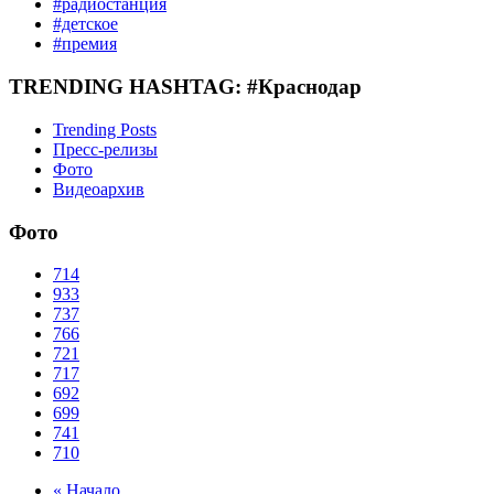
#радиостанция
#детское
#премия
TRENDING HASHTAG: #Краснодар
Trending Posts
Пресс-релизы
Фото
Видеоархив
Фото
714
933
737
766
721
717
692
699
741
710
« Начало