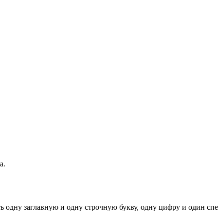
а.
ь одну заглавную и одну строчную букву, одну цифру и один спец