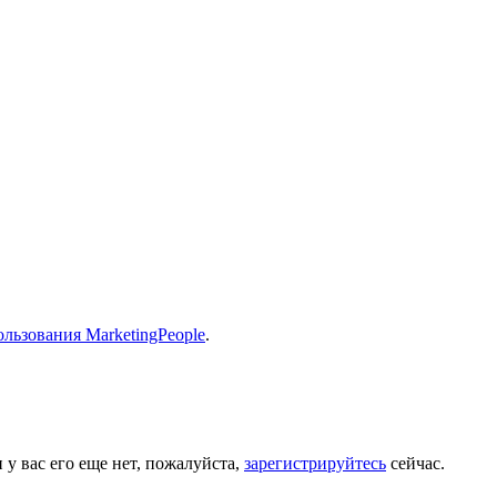
льзования MarketingPeople
.
 у вас его еще нет, пожалуйста,
зарегистрируйтесь
сейчас.