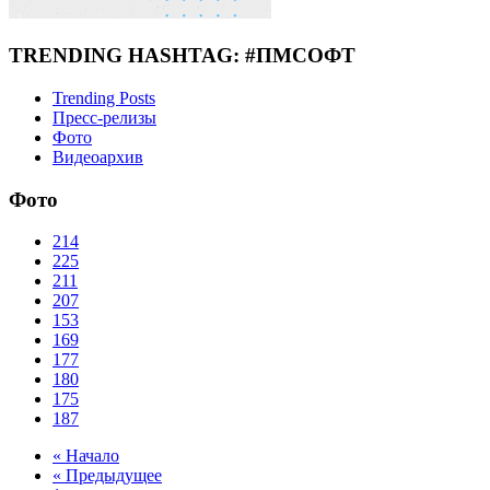
TRENDING HASHTAG: #ПМСОФТ
Trending Posts
Пресс-релизы
Фото
Видеоархив
Фото
214
225
211
207
153
169
177
180
175
187
« Начало
« Предыдущее