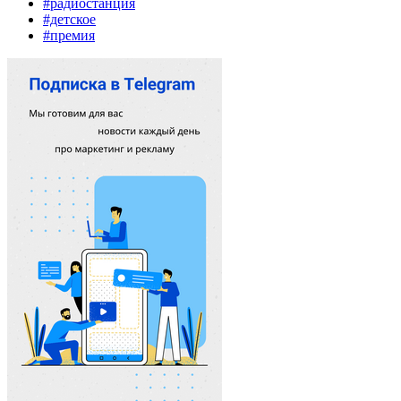
#радиостанция
#детское
#премия