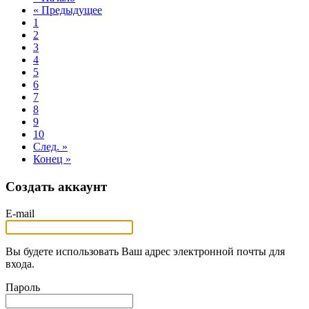
« Предыдущее
1
2
3
4
5
6
7
8
9
10
След. »
Конец »
Создать аккаунт
E-mail
Вы будете использовать Ваш адрес электронной почты для
входа.
Пароль