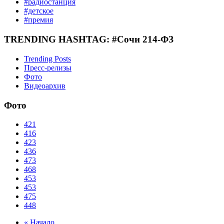
#радиостанция
#детское
#премия
TRENDING HASHTAG: #Сочи 214-ФЗ
Trending Posts
Пресс-релизы
Фото
Видеоархив
Фото
421
416
423
436
473
468
453
453
475
448
« Начало