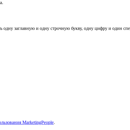
а.
ь одну заглавную и одну строчную букву, одну цифру и один спец
льзования MarketingPeople
.