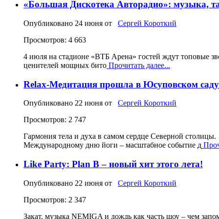
«Большая Дискотека Авторадио»: музыка, т
Опубликовано
24 июня
от
Сергей Короткий
Просмотров: 4 663
4 июля на стадионе «ВТБ Арена» гостей ждут топовые з
ценителей мощных бито
Прочитать далее...
Relax-Медитация прошла в Юсуповском саду
Опубликовано
22 июня
от
Сергей Короткий
Просмотров: 2 747
Гармония тела и духа в самом сердце Северной столицы
Международному дню йоги – масштабное событие д
Проч
Like Party: Plan B – новый хит этого лета!
Опубликовано
22 июня
от
Сергей Короткий
Просмотров: 2 347
Закат, музыка NEMIGA и дождь как часть шоу – чем запом