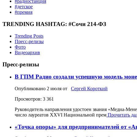
#радиостанция
#детское
#премия
TRENDING HASHTAG: #Сочи 214-ФЗ
Trending Posts
Пресс-релизы
Фото
Видеоархив
Пресс-релизы
В ГПМ Радио создали успешную модель моне
Опубликовано
2 июля
от
Сергей Короткий
Просмотров: 3 361
Руководитель направления удостоен звания «Медиа‑Мен
число лауреатов XXVI Национальной прем
Прочитать дал
«Точка опоры» для предпринимателей от «А