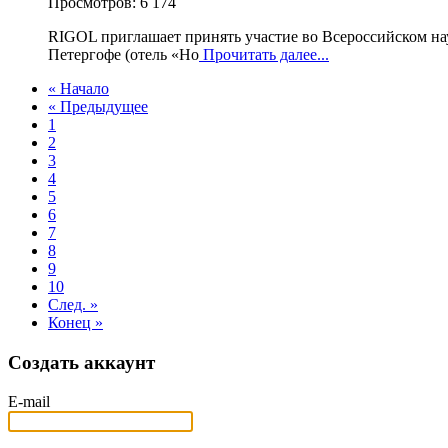
Просмотров: 6 174
RIGOL приглашает принять участие во Всероссийском на
Петергофе (отель «Но
Прочитать далее...
« Начало
« Предыдущее
1
2
3
4
5
6
7
8
9
10
След. »
Конец »
Создать аккаунт
E-mail