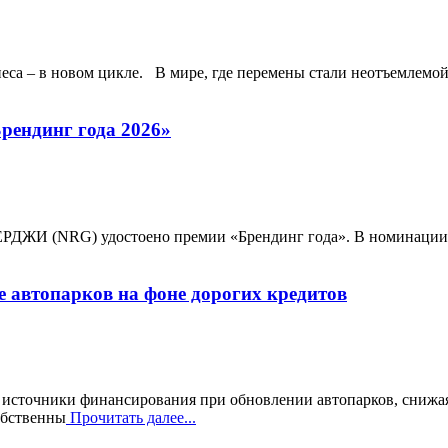
неса – в новом цикле. В мире, где перемены стали неотъемлемо
рендинг года 2026»
ЭНЕРДЖИ (NRG) удостоено премии «Брендинг года». В номинации
автопарков на фоне дорогих кредитов
т источники финансирования при обновлении автопарков, снижая
обственны
Прочитать далее...