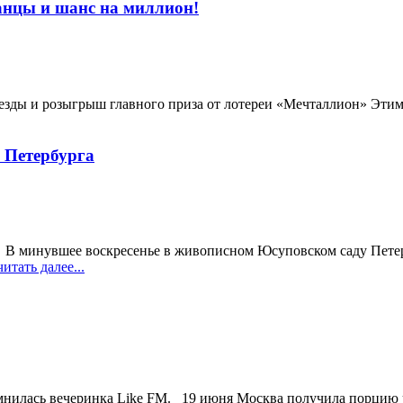
анцы и шанс на миллион!
везды и розыгрыш главного приза от лотереи «Мечталлион» Эти
 Петербурга
. В минувшее воскресенье в живописном Юсуповском саду Петер
итать далее...
нилась вечеринка Like FM. 19 июня Москва получила порцию чис