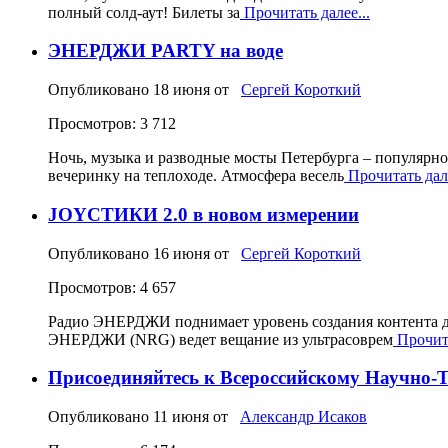
полный солд‑аут! Билеты за
Прочитать далее...
ЭНЕРДЖИ PARTY на воде
Опубликовано
18 июня
от
Сергей Короткий
Просмотров: 3 712
Ночь, музыка и разводные мосты Петербурга – популярн
вечеринку на теплоходе. Атмосфера весель
Прочитать дале
JOYСТИКИ 2.0 в новом измерении
Опубликовано
16 июня
от
Сергей Короткий
Просмотров: 4 657
Радио ЭНЕРДЖИ поднимает уровень создания контента д
ЭНЕРДЖИ (NRG) ведет вещание из ультрасоврем
Прочита
Присоединяйтесь к Всероссийскому Научно-
Опубликовано
11 июня
от
Александр Исаков