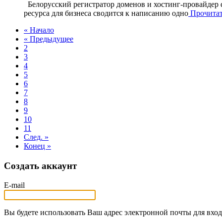
Белорусский регистратор доменов и хостинг-провайдер d
ресурса для бизнеса сводится к написанию одно
Прочитать
« Начало
« Предыдущее
2
3
4
5
6
7
8
9
10
11
След. »
Конец »
Создать аккаунт
E-mail
Вы будете использовать Ваш адрес электронной почты для вход