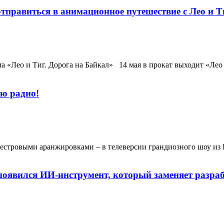
тправиться в анимационное путешествие с Лео и Т
а «Лео и Тиг. Дорога на Байкал» 14 мая в прокат выходит «Ле
ю радио!
естровыми аранжировками – в телеверсии грандиозного шоу из 
: появился ИИ-инструмент, который заменяет разра