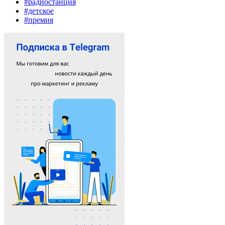
#радиостанция
#детское
#премия