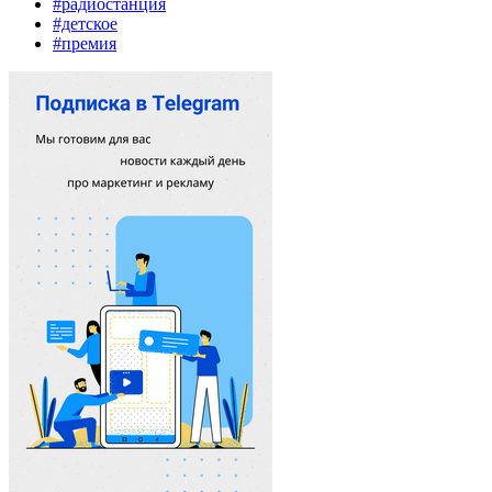
#радиостанция
#детское
#премия