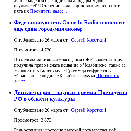
день рождения с грандиозным подарком для
слушателей! В течение года радиостанция исполнит
пять их
Прочитать далее...
Федеральную сеть Comedy Radio пополнит
еще один город-миллионер
Опубликовано
26 марта
от
Сергей Короткий
Просмотров: 4 720
По итогам мартовского заседания ФКК радиостанция
получила право начать вещание в Челябинске, также ее
услышат и в Копейске. «Гутенморгенфримен»,
«Счастливые люди», «Казибота-шоу&raq
Прочитать
далее...
Детское радио – лауреат премии Президента
РФ в области культуры
Опубликовано
26 марта
от
Сергей Короткий
Просмотров: 3 873
Радиостанция удостоена высокой государственной