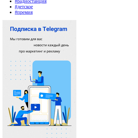
#радиостанция
#детское
#премия