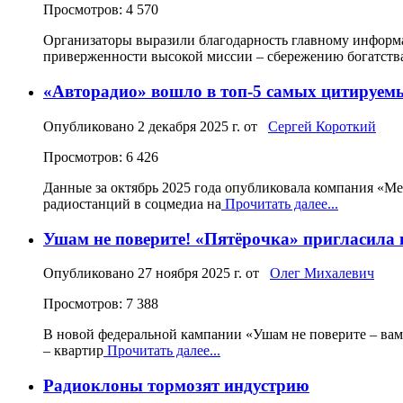
Просмотров: 4 570
Организаторы выразили благодарность главному информа
приверженности высокой миссии – сбережению богатств
«Авторадио» вошло в топ-5 самых цитируем
Опубликовано
2 декабря 2025 г.
от
Сергей Короткий
Просмотров: 6 426
Данные за октябрь 2025 года опубликовала компания «М
радиостанций в соцмедиа на
Прочитать далее...
Ушам не поверите! «Пятёрочка» пригласил
Опубликовано
27 ноября 2025 г.
от
Олег Михалевич
Просмотров: 7 388
В новой федеральной кампании «Ушам не поверите – вам к
– квартир
Прочитать далее...
Радиоклоны тормозят индустрию