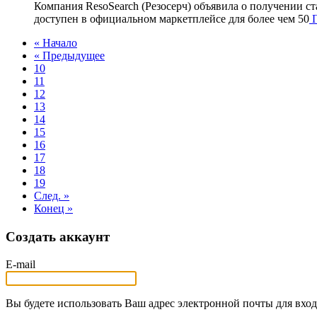
Компания ResoSearch (Резосерч) объявила о получении с
доступен в официальном маркетплейсе для более чем 50
П
« Начало
« Предыдущее
10
11
12
13
14
15
16
17
18
19
След. »
Конец »
Создать аккаунт
E-mail
Вы будете использовать Ваш адрес электронной почты для вход