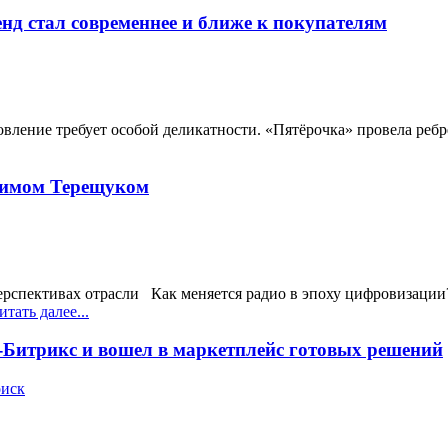
нд стал современнее и ближе к покупателям
новление требует особой деликатности. «Пятёрочка» провела ре
адимом Терещуком
перспективах отрасли Как меняется радио в эпоху цифровизаци
тать далее...
-Битрикс и вошел в маркетплейс готовых решений
оиск