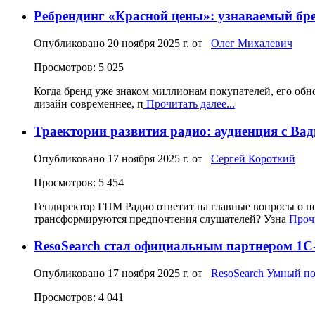
Ребрендинг «Красной цены»: узнаваемый бре
Опубликовано
20 ноября 2025 г.
от
Олег Михалевич
Просмотров: 5 025
Когда бренд уже знаком миллионам покупателей, его об
дизайн современнее, п
Прочитать далее...
Траектории развития радио: аудиенция с В
Опубликовано
17 ноября 2025 г.
от
Сергей Короткий
Просмотров: 5 454
Гендиректор ГПМ Радио ответит на главные вопросы о 
трансформируются предпочтения слушателей? Узна
Прочи
ResoSearch стал официальным партнером 1С
Опубликовано
17 ноября 2025 г.
от
ResoSearch Умный п
Просмотров: 4 041