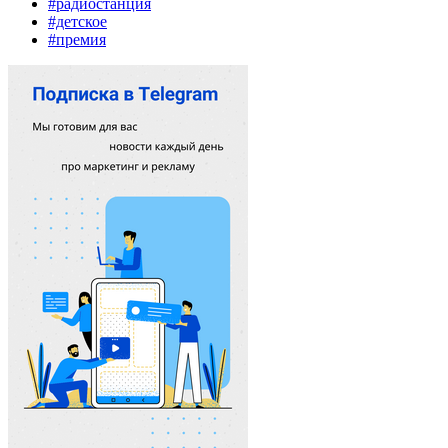
#радиостанция
#детское
#премия