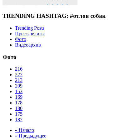
TRENDING HASHTAG: #отлов собак
Trending Posts
Пресс-релизы
Фото
Видеоархив
Фото
216
227
213
209
153
169
178
180
175
187
« Начало
« Предыдущее