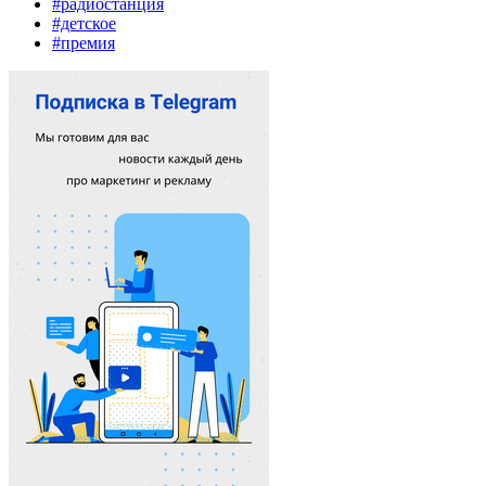
#радиостанция
#детское
#премия