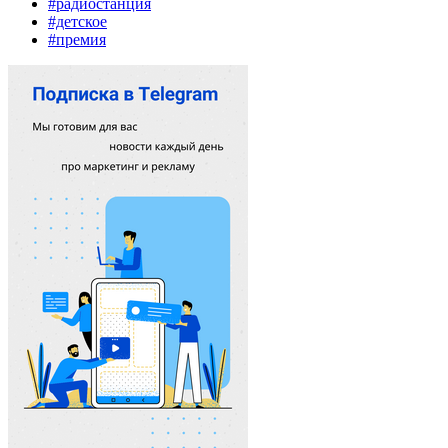
#радиостанция
#детское
#премия