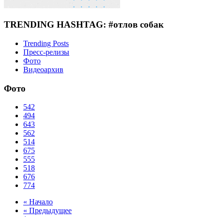
TRENDING HASHTAG: #отлов собак
Trending Posts
Пресс-релизы
Фото
Видеоархив
Фото
542
494
643
562
514
675
555
518
676
774
« Начало
« Предыдущее