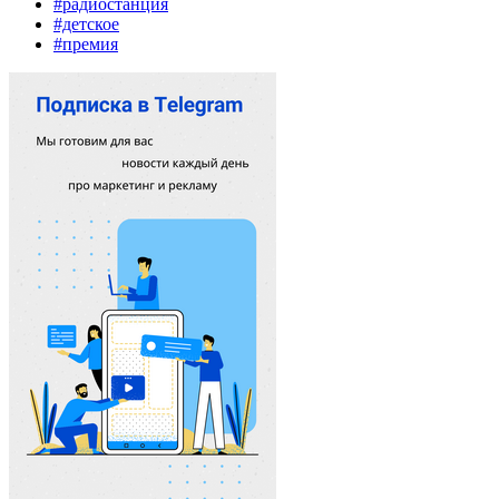
#радиостанция
#детское
#премия