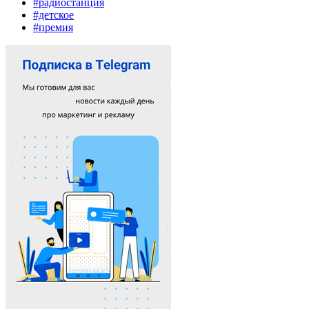
#радиостанция
#детское
#премия