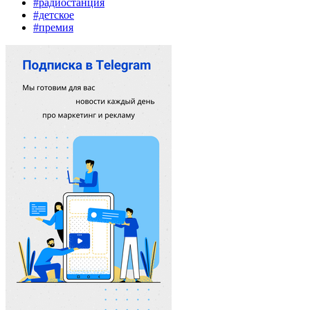
#радиостанция
#детское
#премия