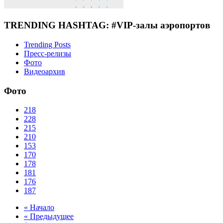
TRENDING HASHTAG: #VIP-залы аэропортов
Trending Posts
Пресс-релизы
Фото
Видеоархив
Фото
218
228
215
210
153
170
178
181
176
187
« Начало
« Предыдущее