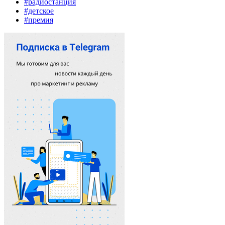
#радиостанция
#детское
#премия