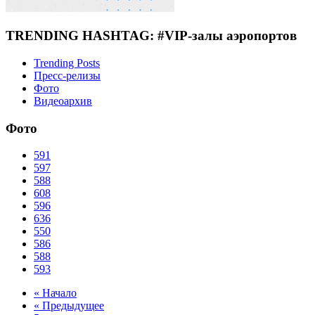
TRENDING HASHTAG: #VIP-залы аэропортов
Trending Posts
Пресс-релизы
Фото
Видеоархив
Фото
591
597
588
608
596
636
550
586
588
593
« Начало
« Предыдущее