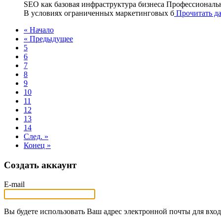
SEO как базовая инфраструктура бизнеса Профессиональ
В условиях ограниченных маркетинговых б
Прочитать дал
« Начало
« Предыдущее
5
6
7
8
9
10
11
12
13
14
След. »
Конец »
Создать аккаунт
E-mail
Вы будете использовать Ваш адрес электронной почты для вход