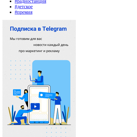
#радиостанция
#детское
#премия