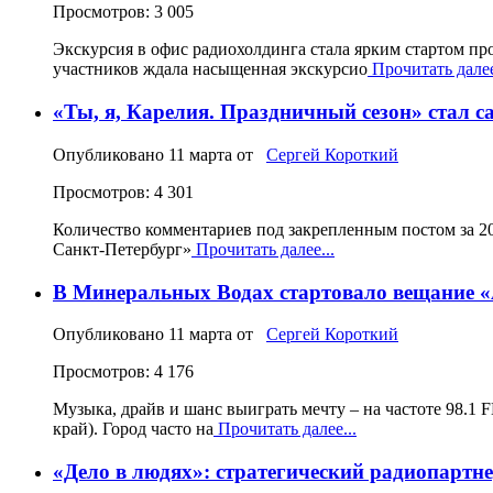
Просмотров: 3 005
Экскурсия в офис радиохолдинга стала ярким стартом п
участников ждала насыщенная экскурсио
Прочитать далее
«Ты, я, Карелия. Праздничный сезон» стал 
Опубликовано
11 марта
от
Сергей Короткий
Просмотров: 4 301
Количество комментариев под закрепленным постом за 2
Санкт‑Петербург»
Прочитать далее...
В Минеральных Водах стартовало вещание 
Опубликовано
11 марта
от
Сергей Короткий
Просмотров: 4 176
Музыка, драйв и шанс выиграть мечту – на частоте 98.
край). Город часто на
Прочитать далее...
«Дело в людях»: стратегический радиопартн