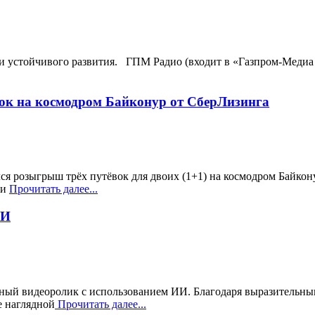
и устойчивого развития. ГПМ Радио (входит в «Газпром-Медиа 
ок на космодром Байконур от СберЛизинга
лся розыгрыш трёх путёвок для двоих (1+1) на космодром Байко
ри
Прочитать далее...
ИИ
вный видеоролик с использованием ИИ. Благодаря выразительны
е наглядной
Прочитать далее...