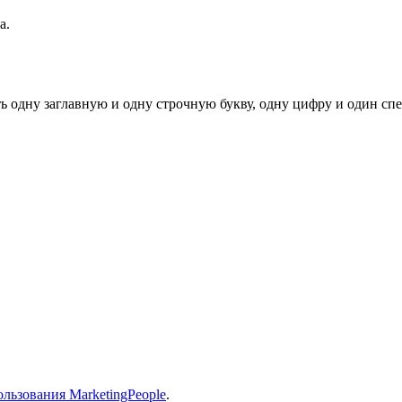
а.
ь одну заглавную и одну строчную букву, одну цифру и один спец
льзования MarketingPeople
.