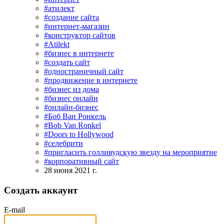
#атилект
#создание сайта
#интернет-магазин
#конструктор сайтов
#Atilekt
#бизнес в интернете
#создать сайт
#одностраничный сайт
#продвижение в интернете
#бизнес из дома
#бизнес онлайн
#онлайн-бизнес
#Боб Ван Ронкель
#Bob Van Ronkel
#Doors to Hollywood
#селебрити
#пригласить голливудскую звезду на мероприятие
#корпоративный сайт
28 июня 2021 г.
Создать аккаунт
E-mail