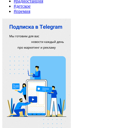
#радиостанция
#детское
#премия