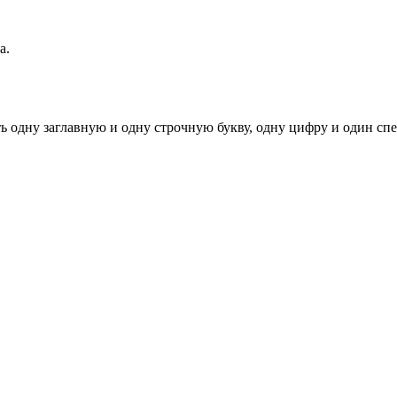
а.
ь одну заглавную и одну строчную букву, одну цифру и один спец