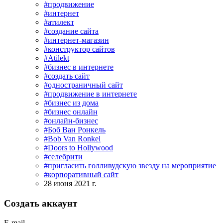
#продвижение
#интернет
#атилект
#создание сайта
#интернет-магазин
#конструктор сайтов
#Atilekt
#бизнес в интернете
#создать сайт
#одностраничный сайт
#продвижение в интернете
#бизнес из дома
#бизнес онлайн
#онлайн-бизнес
#Боб Ван Ронкель
#Bob Van Ronkel
#Doors to Hollywood
#селебрити
#пригласить голливудскую звезду на мероприятие
#корпоративный сайт
28 июня 2021 г.
Создать аккаунт
E-mail